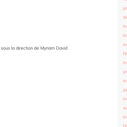
j
d
m
n
s
,
sous la direction de Myriam David
f
m
j
n
ju
m
av
m
f