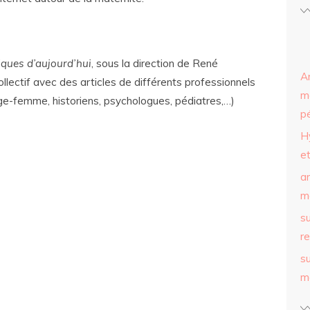
tiques d’aujourd’hui
, sous la direction de René
Ar
lectif avec des articles de différents professionnels
m
ge-femme, historiens, psychologues, pédiatres,…)
p
H
et
ar
m
su
r
su
m