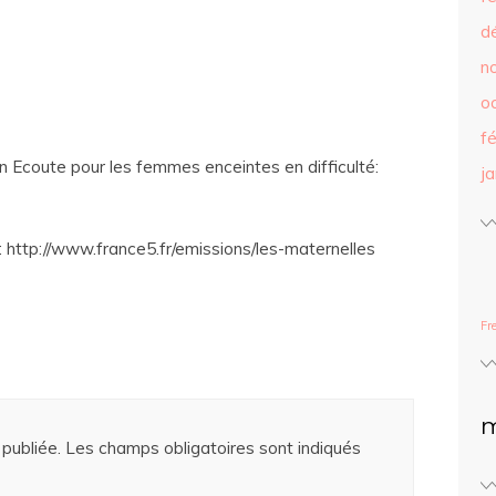
d
n
o
f
n Ecoute pour les femmes enceintes en difficulté:
j
: http://www.france5.fr/emissions/les-maternelles
Fr
m
publiée.
Les champs obligatoires sont indiqués