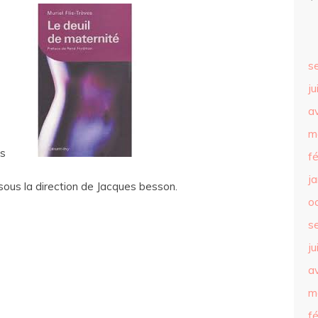
s
ju
av
m
es
f
j
sous la direction de Jacques besson.
o
s
ju
av
m
f