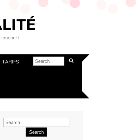
LITÉ
illancourt
 TARIFS
Search