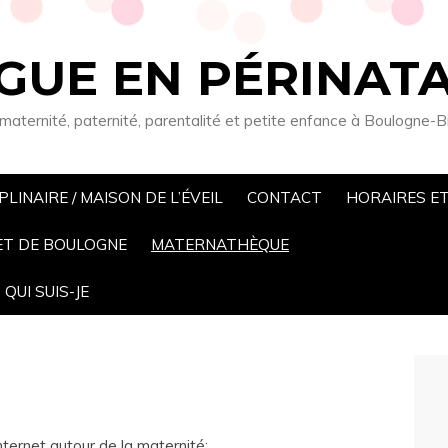
UE EN PÉRINATA
 maternité, paternité, parentalité et petite enfance à Boulogne-B
LINAIRE / MAISON DE L’ÉVEIL
CONTACT
HORAIRES ET
ET DE BOULOGNE
MATERNATHÈQUE
QUI SUIS-JE
 internet autour de la maternité: