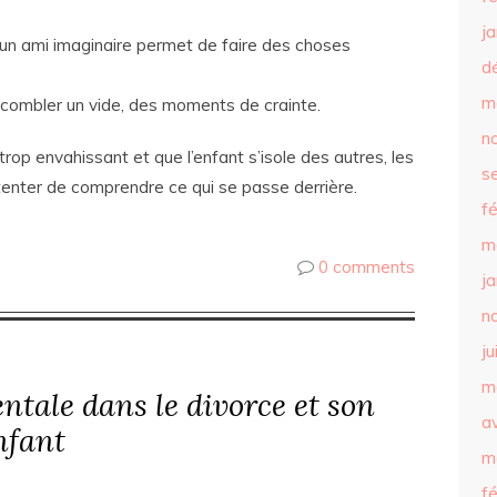
j
d’un ami imaginaire permet de faire des choses
d
m
e combler un vide, des moments de crainte.
n
trop envahissant et que l’enfant s’isole des autres, les
s
 tenter de comprendre ce qui se passe derrière.
f
m
0 comments
j
n
ju
m
entale dans le divorce et son
av
nfant
m
f