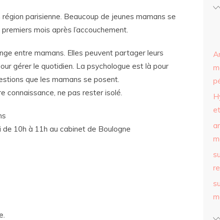
en région parisienne. Beaucoup de jeunes mamans se
3 premiers mois après l’accouchement.
ange entre mamans. Elles peuvent partager leurs
Ar
ur gérer le quotidien. La psychologue est là pour
m
estions que les mamans se posent.
p
 connaissance, ne pas rester isolé.
H
et
ns
ar
i de 10h à 11h au cabinet de Boulogne
m
su
r
su
m
e.