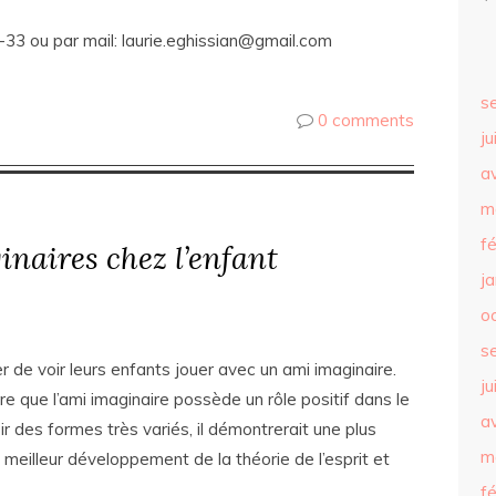
-33 ou par mail: laurie.eghissian@gmail.com
s
0 comments
ju
av
m
f
inaires chez l’enfant
j
o
s
r de voir leurs enfants jouer avec un ami imaginaire.
ju
 que l’ami imaginaire possède un rôle positif dans le
av
r des formes très variés, il démontrerait une plus
m
meilleur développement de la théorie de l’esprit et
f