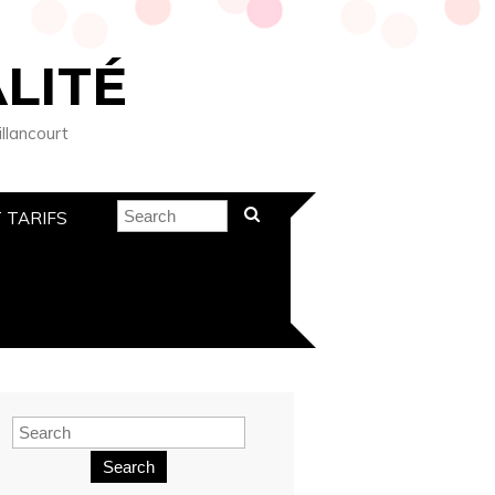
LITÉ
illancourt
 TARIFS
Search