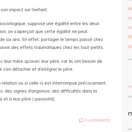
d
 son impact sur l’enfant:
n
e sociologique, suppose une égalité entre les deux
o
on, on s’aperçoit que cette égalité ne peut
f
de six ans. En effet, partager le temps passé chez
j
voir des effets traumatiques chez les tout-petits.
leur mère qu’avec leur père, car ils ont besoin de
r s’en détacher et d’intégrer le père.
relation ou si celle-ci est interrompue précocement,
Fr
, des signes d’angoisse, des difficultés dans la
) et à leur père ( passivité).
m
0 comments