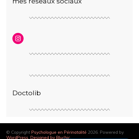
mes réseaux sociaux
Doctolib
© Copyright
Psychologue en Périnatalité
2026. Powered by
WordPress
.
Designed by Bluchic